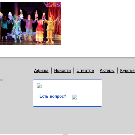
Афиша
Новости
О театре
Актеры
Куксъе
о.
Есть вопрос?