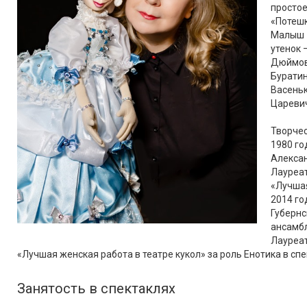
простое
«Потешк
Малыш –
утенок 
Дюймово
Буратин
Васеньк
Царевич
Творче
1980 го
Алексан
Лауреат
«Лучшая
2014 го
Губернс
ансамбл
Лауреат
«Лучшая женская работа в театре кукол» за роль Енотика в спе
Занятость в спектаклях