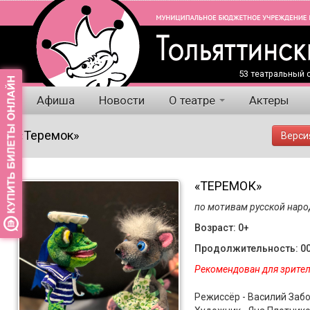
53 театральный с
Афиша
Новости
О театре
Актеры
«Теремок»
Верси
«ТЕРЕМОК»
по мотивам русской наро
Возраст: 0+
Продолжительность: 00
Рекомендован для зрителе
Режиссёр - Василий Заб